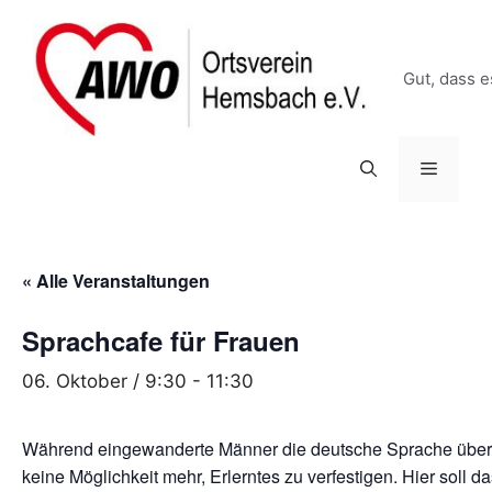
Zum
springen
Inhalt
springen
Gut, dass e
Menü
« Alle Veranstaltungen
Sprachcafe für Frauen
06. Oktober / 9:30
-
11:30
Während eingewanderte Männer die deutsche Sprache über d
keine Möglichkeit mehr, Erlerntes zu verfestigen. Hier sol